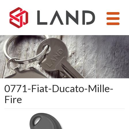
Pular
para
o
conteúdo
0771-Fiat-Ducato-Mille-
Fire