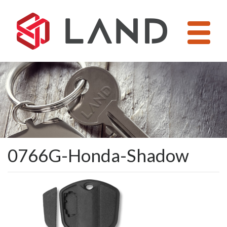
Pular
para
o
conteúdo
0766G-Honda-Shadow