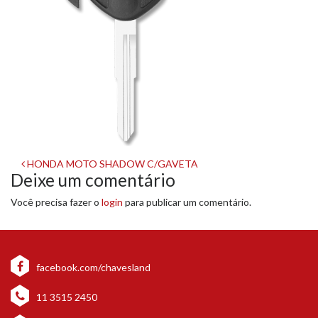
Navegação
HONDA MOTO SHADOW C/GAVETA
Deixe um comentário
de
Você precisa fazer o
login
para publicar um comentário.
post
facebook.com/chavesland
11 3515 2450