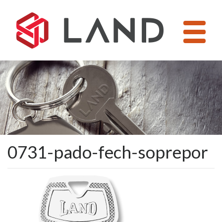
Pular
para
o
conteúdo
0731-pado-fech-soprepor