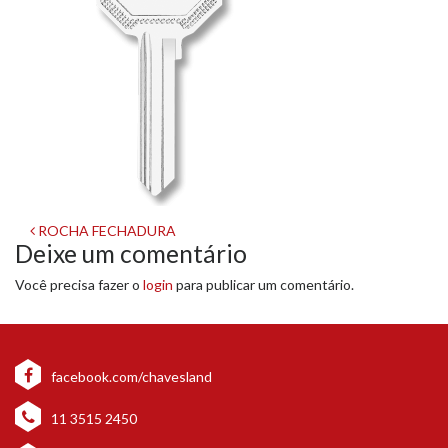
Navegação
ROCHA FECHADURA
Deixe um comentário
de
Você precisa fazer o
login
para publicar um comentário.
post
facebook.com/chavesland
11 3515 2450