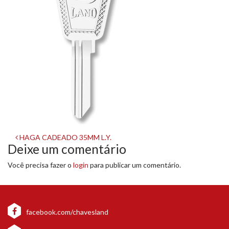
Navegação
HAGA CADEADO 35MM L.Y.
Deixe um comentário
de
Você precisa fazer o
login
para publicar um comentário.
post
facebook.com/chavesland