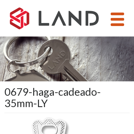
Pular
para
o
conteúdo
0679-haga-cadeado-
35mm-LY