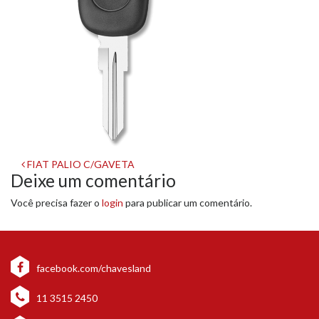
Navegação
FIAT PALIO C/GAVETA
Deixe um comentário
de
Você precisa fazer o
login
para publicar um comentário.
post
facebook.com/chavesland
11 3515 2450