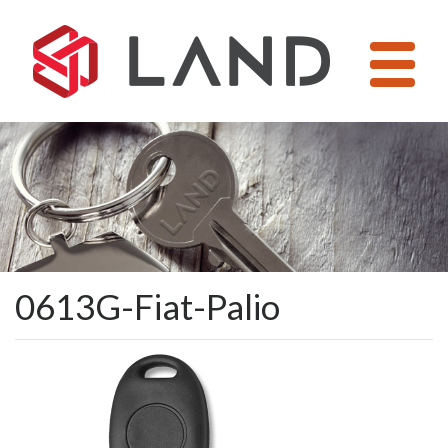
Pular
para
o
conteúdo
0613G-Fiat-Palio