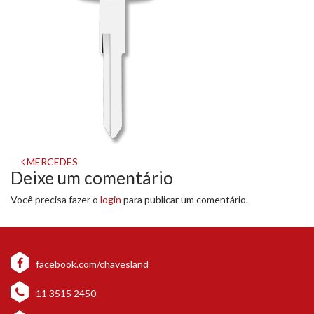
Navegação
MERCEDES
Deixe um comentário
de
Você precisa fazer o
login
para publicar um comentário.
post
facebook.com/chavesland
11 3515 2450