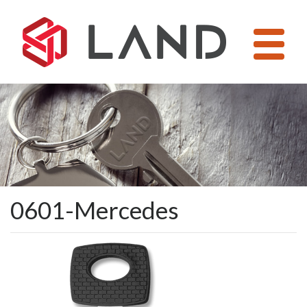
Pular
para
o
conteúdo
0601-Mercedes