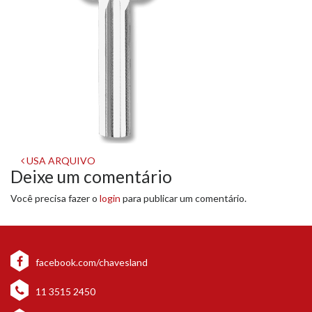
Navegação
USA ARQUIVO
Deixe um comentário
de
Você precisa fazer o
login
para publicar um comentário.
post
facebook.com/chavesland
11 3515 2450