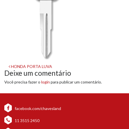
Navegação
HONDA PORTA LUVA
Deixe um comentário
de
Você precisa fazer o
login
para publicar um comentário.
post
facebook.com/chavesland
11 3515 2450