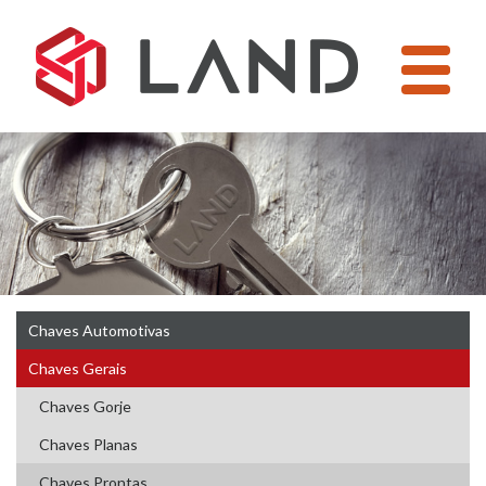
Pular
para
o
conteúdo
Chaves Automotivas
Chaves Gerais
Chaves Gorje
Chaves Planas
Chaves Prontas