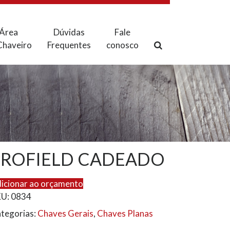
Área
Dúvidas
Fale
Chaveiro
Frequentes
conosco
PROFIELD CADEADO
icionar ao orçamento
KU:
0834
tegorias:
Chaves Gerais
,
Chaves Planas