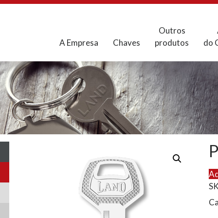
Outros
A Empresa
Chaves
produtos
do 
Ad
S
Ca