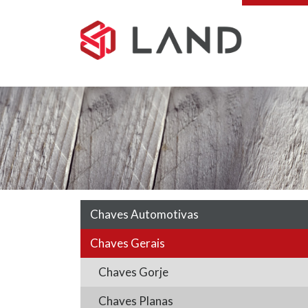
Pular
para
o
conteúdo
Chaves Automotivas
Chaves Gerais
Chaves Gorje
Chaves Planas