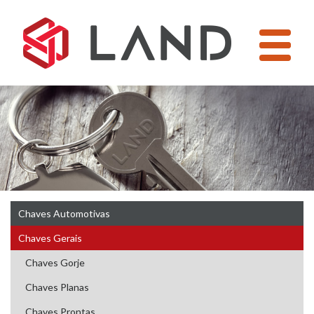
Pular
para
o
conteúdo
Chaves Automotivas
Chaves Gerais
Chaves Gorje
Chaves Planas
Chaves Prontas