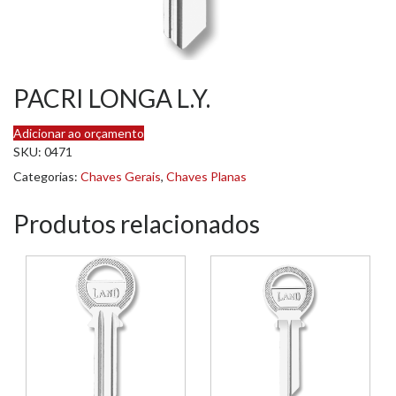
PACRI LONGA L.Y.
Adicionar ao orçamento
SKU:
0471
Categorias:
Chaves Gerais
,
Chaves Planas
Produtos relacionados