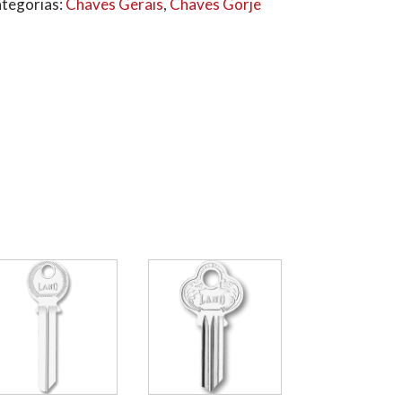
tegorias:
Chaves Gerais
,
Chaves Gorje