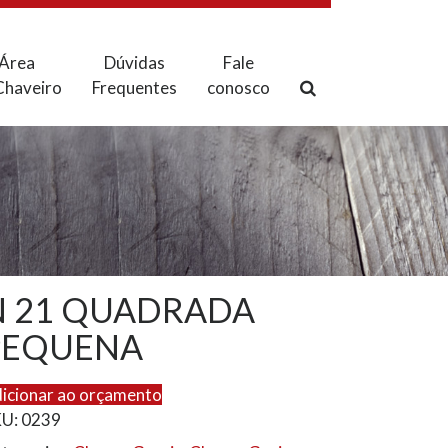
Área
Dúvidas
Fale
Chaveiro
Frequentes
conosco
N 21 QUADRADA
PEQUENA
icionar ao orçamento
KU:
0239