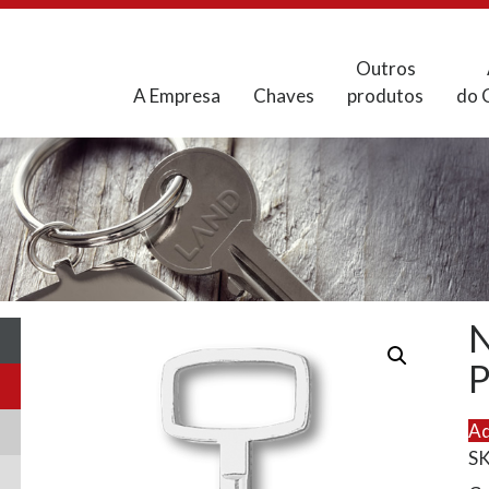
Outros
A Empresa
Chaves
produtos
do 
Ad
S