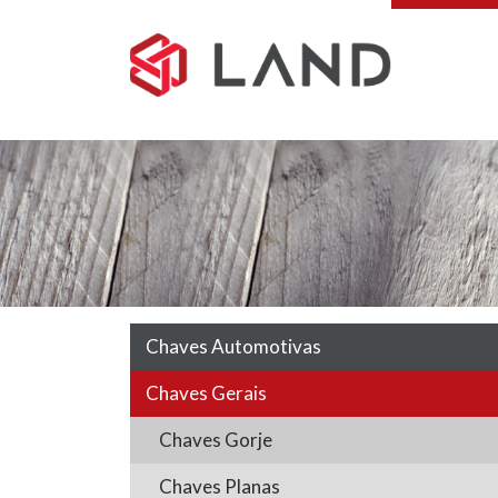
Pular
para
o
conteúdo
Chaves Automotivas
Chaves Gerais
Chaves Gorje
Chaves Planas