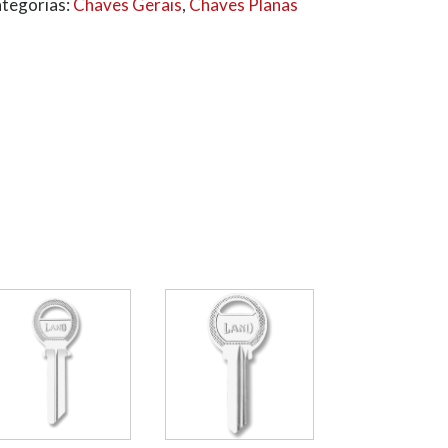
tegorias:
Chaves Gerais
,
Chaves Planas