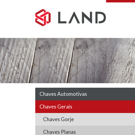
Pular
para
o
conteúdo
Chaves Automotivas
Chaves Gerais
Chaves Gorje
Chaves Planas