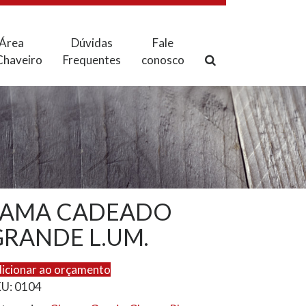
Área
Dúvidas
Fale
Chaveiro
Frequentes
conosco
FAMA CADEADO
GRANDE L.UM.
icionar ao orçamento
KU:
0104