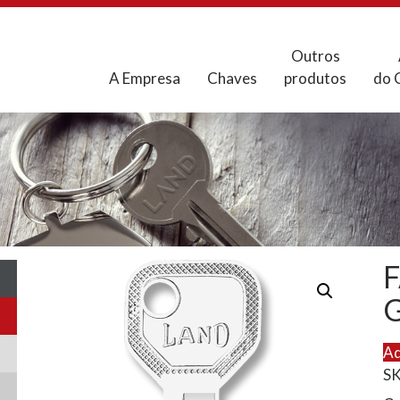
Outros
A Empresa
Chaves
produtos
do 
Ad
S