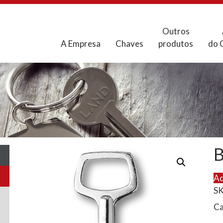
Outros
A Empresa
Chaves
produtos
do 
B
Ad
S
Ca