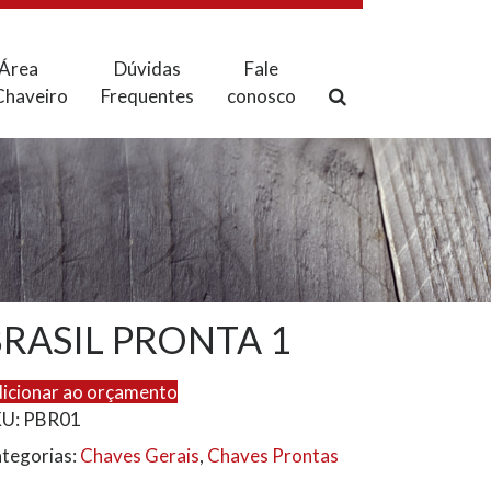
Área
Dúvidas
Fale
Chaveiro
Frequentes
conosco
RASIL PRONTA 1
icionar ao orçamento
KU:
PBR01
tegorias:
Chaves Gerais
,
Chaves Prontas