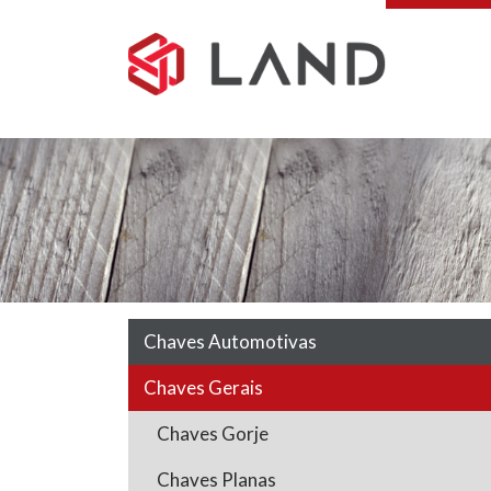
Pular
para
o
conteúdo
Chaves Automotivas
Chaves Gerais
Chaves Gorje
Chaves Planas