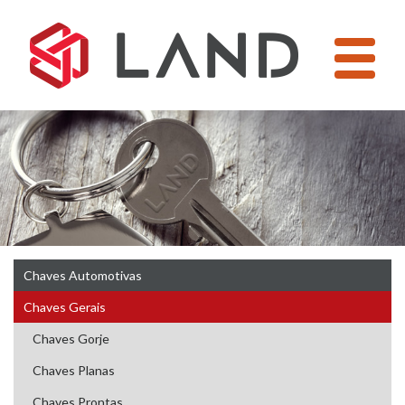
Pular
para
o
conteúdo
Chaves Automotivas
Chaves Gerais
Chaves Gorje
Chaves Planas
Chaves Prontas