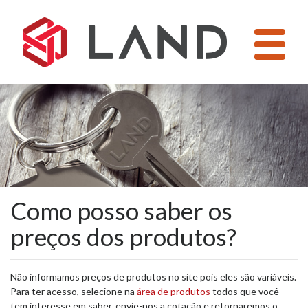
Pular
para
o
conteúdo
Como posso saber os
preços dos produtos?
Não informamos preços de produtos no site pois eles são variáveis.
Para ter acesso, selecione na
área de produtos
todos que você
tem interesse em saber, envie-nos a cotação e retornaremos o