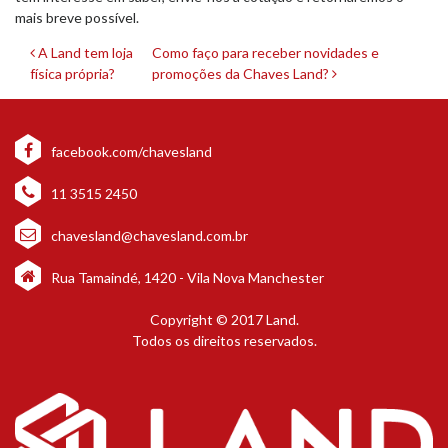
mais breve possível.
Navegação
A Land tem loja
Como faço para receber novidades e
física própria?
promoções da Chaves Land?
de
post
facebook.com/chavesland
11 3515 2450
chavesland@chavesland.com.br
Rua Tamaindé, 1420 - Vila Nova Manchester
Copyright © 2017 Land.
Todos os direitos reservados.